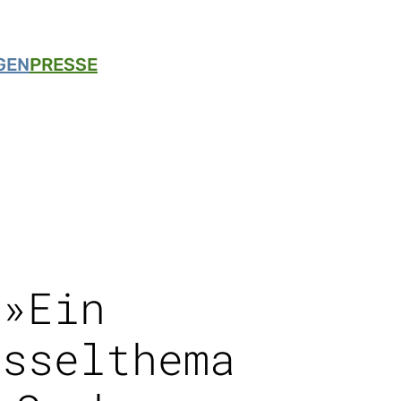
GEN
PRESSE
»Ein
üsselthema