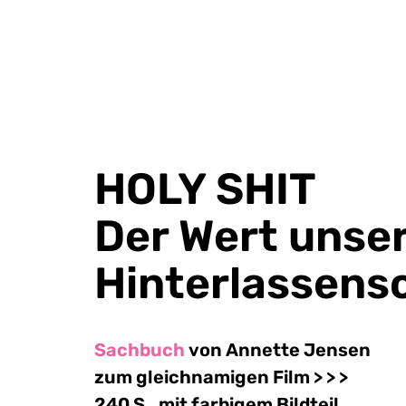
HOLY SHIT
Der Wert unse
Hinterlassens
Sachbuch
von Annette Jensen
zum gleichnamigen Film > > >
240 S., mit farbigem Bildteil