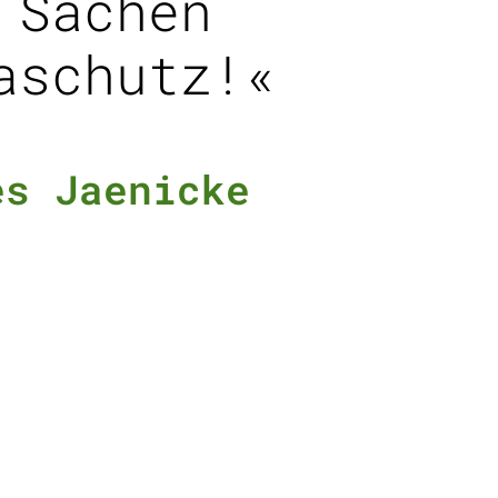
 Sachen
aschutz!«
es Jaenicke